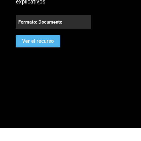
explicativos
Formato: Documento
Ver el recurso
¿Requieres ayuda?
Contáctanos en:
gda@eafit.edu.co