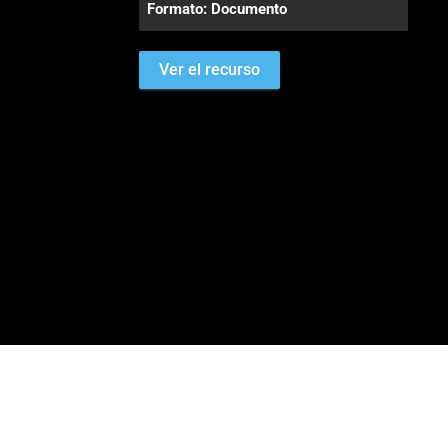
Formato: Documento
Ver el recurso
¿Requieres ayuda?
Contáctanos en:
gda@eafit.edu.co