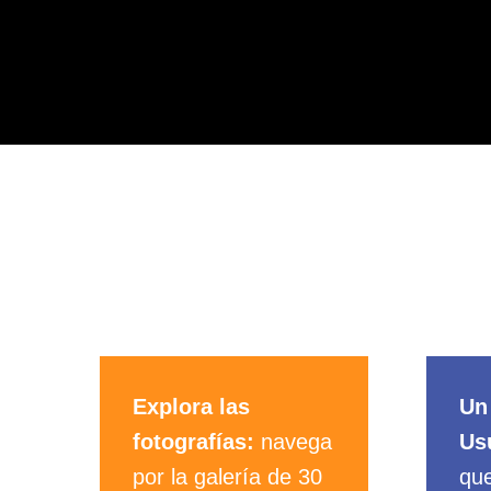
¿Cómo votar?
Explora las
Un
fotografías:
navega
Us
por la galería de 30
qu