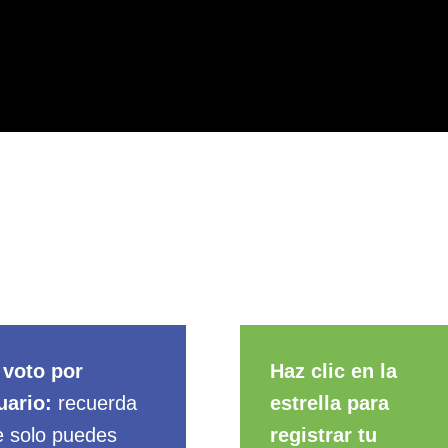
 voto por
Haz clic en la
uario:
recuerda
estrella para
e solo puedes
registrar tu