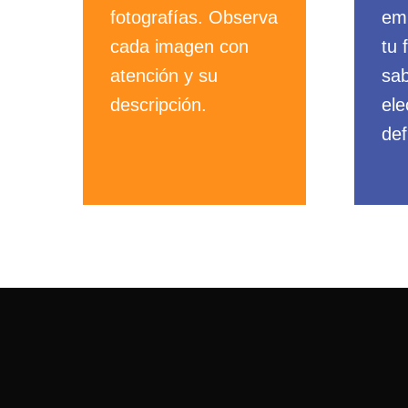
fotografías. Observa
emi
cada imagen con
tu 
atención y su
sab
descripción.
ele
def
Recuerda que la imagen debe re
La alta calidad puede verse reflejada e
innovación de vanguardia; una
infraest
y
puntos de encuentro de la cultura y el