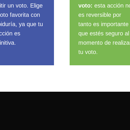
tir un voto. Elige
voto:
esta acci
ó
n n
foto favorita con
es reversible por
iduría, ya que tu
tanto es importante
cción es
que estés seguro al
initiva.
momento de realiza
tu voto.
presentar la calidad en EAFIT.
n procesos de aprendizaje experiencial,
administraci
ructura moderna y tecnológica, comunidades de apr
 arte, y acciones que promuevan la proyección soci