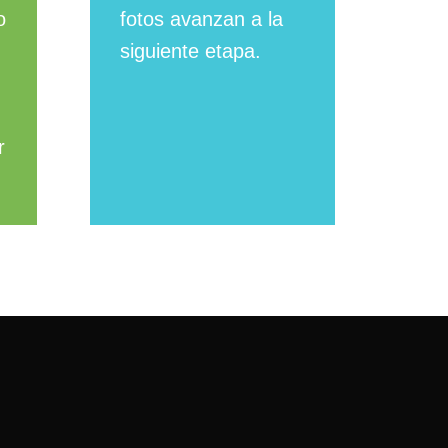
o
fotos avanzan a la
siguiente etapa.
r
ón eficiencia; ciencia, tecnología e
endizajes y saberes, espacios
al.